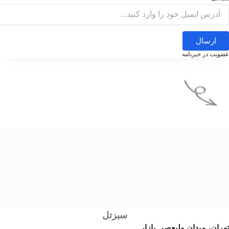
سبزتل
صر .بازار