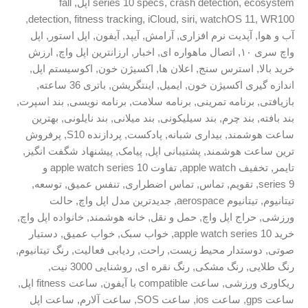
fall
,
series 10 specs
,
crash detect
,
detection
,
fitness tracking
,
iCloud
,
siri
,
watch
نرم افزاری
,
آرامش
,
آیپد
,
آیفون
,
اپل استور
,
اپل
صال ماهواره ای
,
اخبار
,
ارزانترین اپل واچ
,
ارزش
 سنج
,
اعلان ها
,
اکسیژن خون
,
اکوسیستم اپل
,
سیژن خون
,
ایمیل
,
اینتگریشن
,
باتری 36 ساعته
,
 تمرینی
,
برنامه سلامت
,
برنامه نویسی
,
بند اسپرت
,
م
,
بند سیلیکونی
,
بند میلانی
,
بند نایلونی
,
بهترین
,
بیداری شبانه
,
پادکست
,
پردازنده S10
,
پرفروش
شمند
,
پشتیبانی اپل
,
پیامک
,
پیشنهاد شگفت انگیز
,
,
تفاوت apple watch series 10 و
تماس
,
تماس اضطراری
,
تنفس عمیق
,
توسعه
,
ae
,
جدیدترین مدل اپل واچ
,
حالت
ل واچ
,
حمل و نقل
,
خانه هوشمند
,
خانواده اپل واچ
,
,
خواب سبک
,
خواب عمیق
,
دستیار
 محیط زیست
,
راحت
,
ردیابی فعالیت
,
رنگ تیتانیوم
,
 مشکی
,
رنگ نقره ای
,
روشنایی 3000 نیت
,
,
ساعت compatible با آیفون
,
ساعت fitness اپل
,
ت ios
,
ساعت SOS
,
ساعت آلارم
,
ساعت اپل