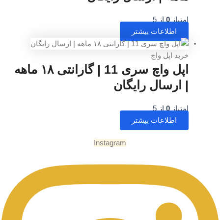
 5
عات بیشتر
 واچ
اپل واچ سری 11 | گارانتی ۱۸ ماهه
ال رایگان
 5
عات بیشتر
Instagram