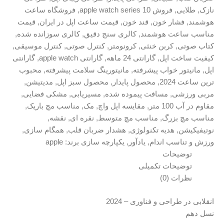
apple watch series
,
فروشگاه ساعت
خون
,
قند خون
,
قیمت ساعت اپل در ایران
,
قیمت
هوشمند
,
کالری سنج دقیق
,
کالری سوزانده شده
,
بن خنثی
,
کرونومتر
,
کنترل صوتی
,
کنترل موسیقی
,
ل
,
گارانتی 24 ماهه
,
گارانتی apple watch
,
گارانتی
ب پیشرفته
,
مانیتورینگ سلامت پیشرفته
,
محبوب
,
محصول پایدار
,
محصول سبز اپل
,
مدیتیشن
,
سافت پیموده شده
,
مسیریابی
,
مشکی فضایی
,
,
مقایسه اپل واچ
,
مک
,
مناسب مچ باریک
,
گ
,
مناسب مچ متوسط
,
نقره ای
,
نقشه
,
ه تکنولوژی
,
هشدار ضربان قلب
,
همگام سازی
,
ندام
,
یادآور
,
یکپارچه سازی
برند:
apple
 تکمیلی
و فناوری – 2024