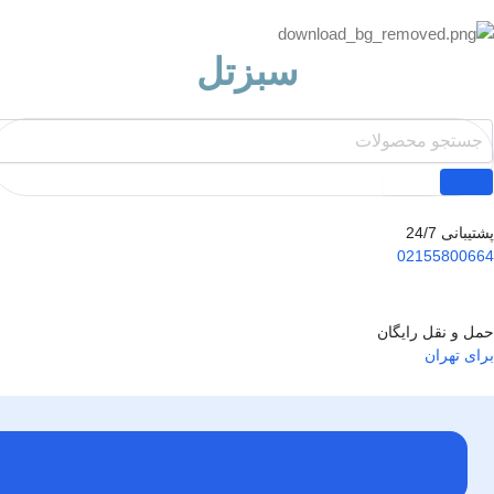
سبزتل