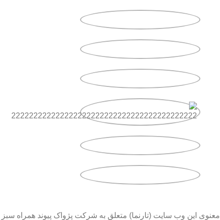
معنوی این وب سایت (تارنما) متعلق به شرکت پژواک پیوند همراه سبز 