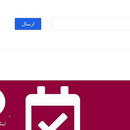
ارسال
لین