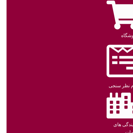
شگاه
 نظر سنجی
یندگی های
ات