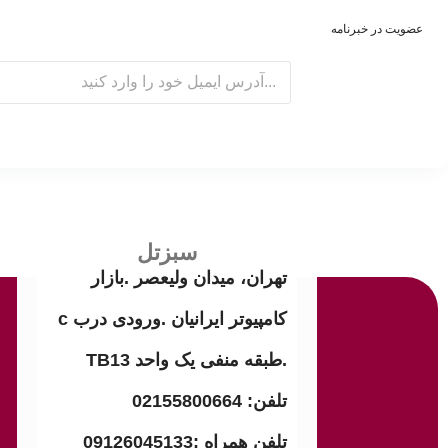
عضویت در خبرنامه
E
m
a
i
l
سبزتل
تهران، میدان ولیعصر .بازار
کامپیوتر ایرانیان .ورودی درب c
.طبقه منفی یک واحد TB13
تلفن: 02155800664
تلفن همراه :09126045133