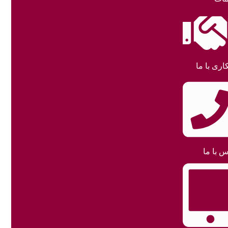
اری با ما
س با ما