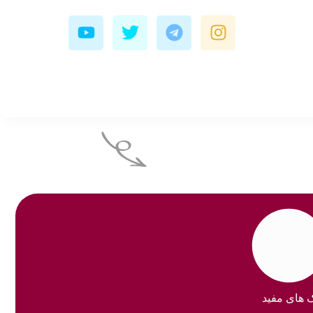
Y
T
T
I
o
w
e
n
u
i
l
s
t
t
e
t
u
t
g
a
b
e
r
g
e
r
a
r
m
a
m
ک های مفید