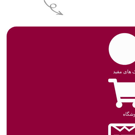
m
a
m
ک های مفید
شگاه