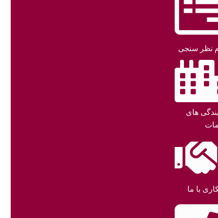
 نظر سنجی
یندگی های
ات
اری با ما