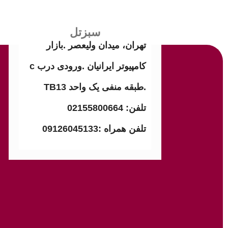
سبزتل
تهران، میدان ولیعصر .بازار
کامپیوتر ایرانیان .ورودی درب c
.طبقه منفی یک واحد TB13
تلفن: 02155800664
تلفن همراه :09126045133