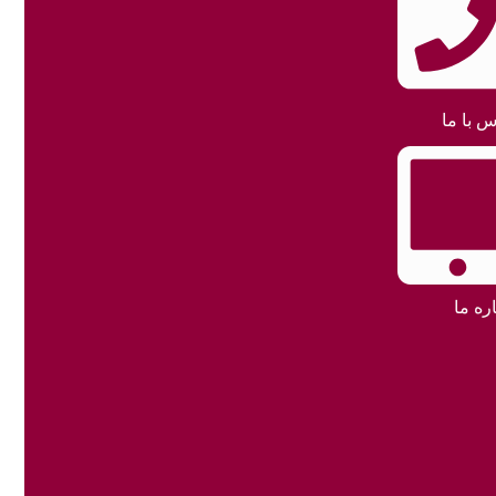
س با ما
ره ما