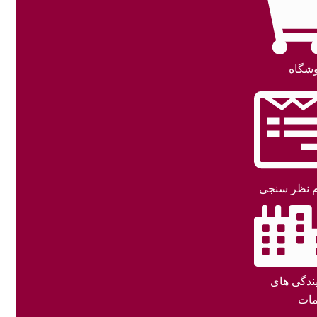
شگاه
 نظر سنجی
یندگی های
ات