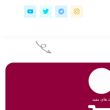
Y
T
T
I
o
w
e
n
u
i
l
s
t
t
e
t
u
t
g
a
b
e
r
g
e
r
a
r
m
a
m
ک های مفید