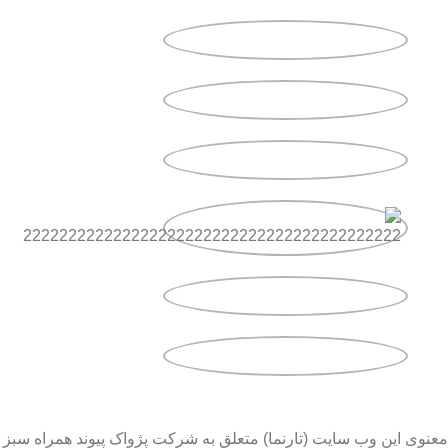
معنوی این وب سایت (تارنما) متعلق به شرکت پژواک پیوند همراه سبز 