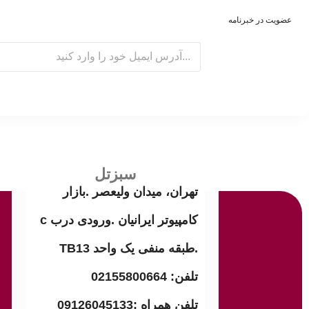
عضویت در خبرنامه
E
m
a
i
l
سبزتل
تهران، میدان ولیعصر .بازار
کامپیوتر ایرانیان .ورودی درب c
.طبقه منفی یک واحد TB13
تلفن: 02155800664
تلفن همراه :09126045133