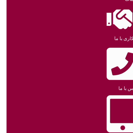
اری با ما
س با ما