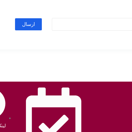
ارسال
لین