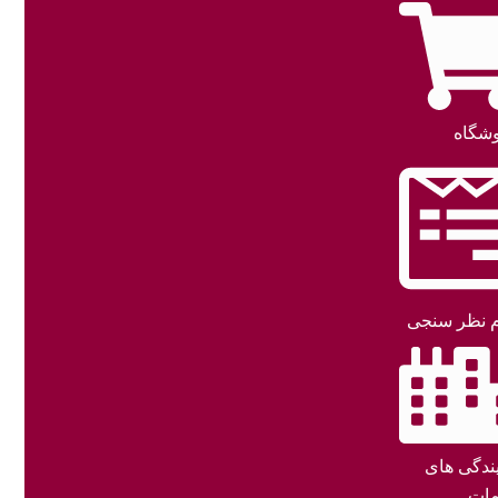
شگاه
 نظر سنجی
یندگی های
ات