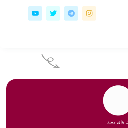
Y
T
T
I
o
w
e
n
u
i
l
s
t
t
e
t
u
t
g
a
b
e
r
g
e
r
a
r
m
a
m
ک های مفید