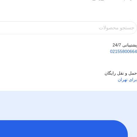
پشتیبانی 24/7
02155800664
حمل و نقل رایگان
برای تهران