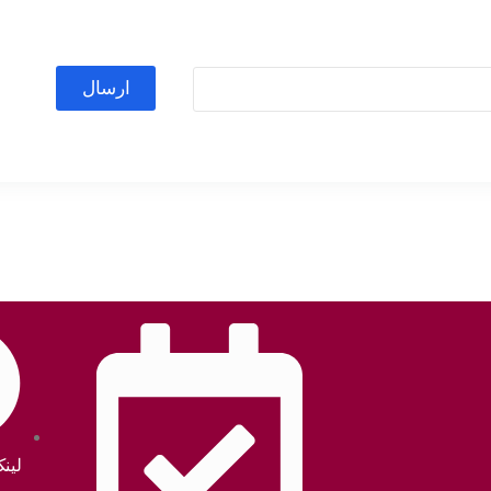
ارسال
لین