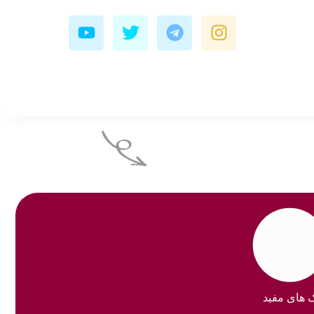
Y
T
T
I
o
w
e
n
u
i
l
s
t
t
e
t
u
t
g
a
b
e
r
g
e
r
a
r
m
a
m
ک های مفید