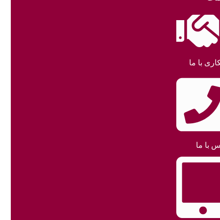
اری با ما
س با ما