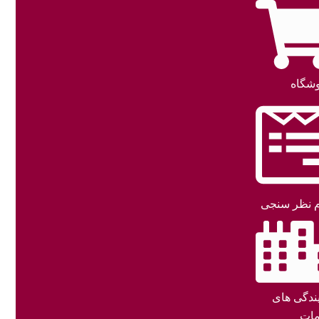
شگاه
 نظر سنجی
یندگی های
ات