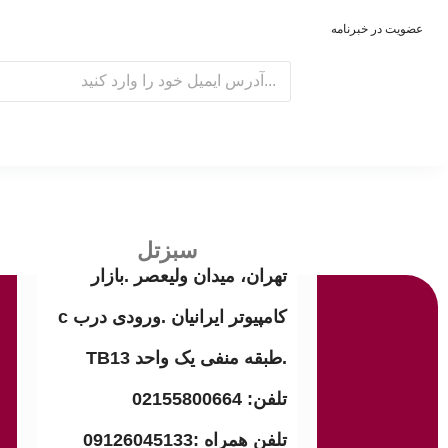
عضویت در خبرنامه
E
m
a
i
l
سبزتل
تهران، میدان ولیعصر .بازار
کامپیوتر ایرانیان .ورودی درب c
.طبقه منفی یک واحد TB13
تلفن: 02155800664
تلفن همراه :09126045133