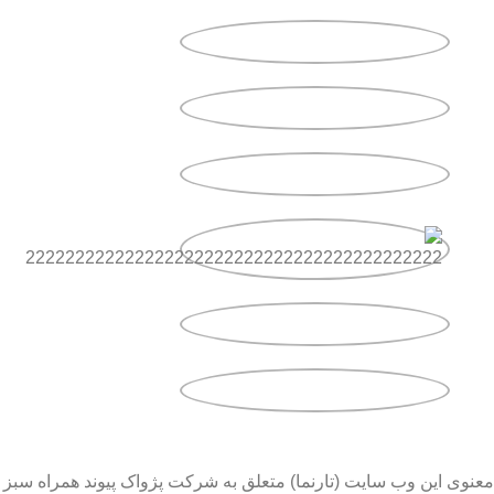
معنوی این وب سایت (تارنما) متعلق به شرکت پژواک پیوند همراه سبز 