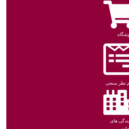
شگاه
 نظر سنجی
یندگی های
ات