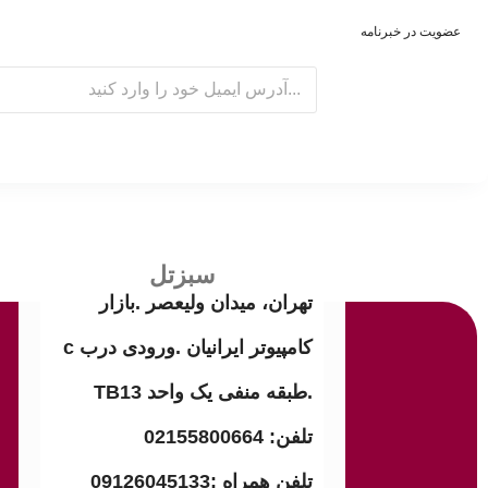
عضویت در خبرنامه
E
m
a
i
l
سبزتل
تهران، میدان ولیعصر .بازار
کامپیوتر ایرانیان .ورودی درب c
.طبقه منفی یک واحد TB13
تلفن: 02155800664
تلفن همراه :09126045133