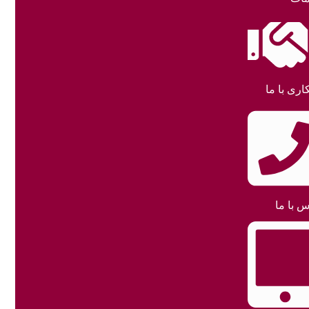
اری با ما
س با ما