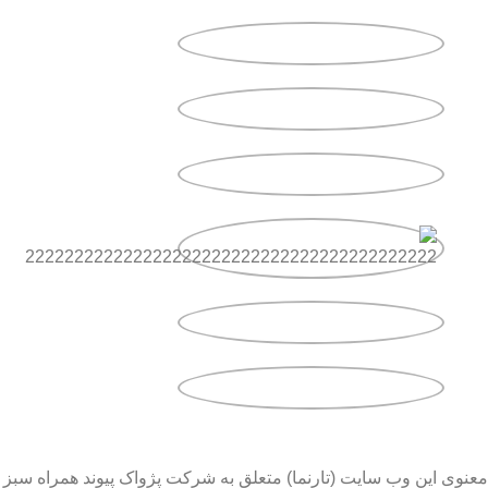
معنوی این وب سایت (تارنما) متعلق به شرکت پژواک پیوند همراه سبز 