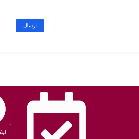
ارسال
لین