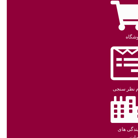
شگاه
 نظر سنجی
یندگی های
ات