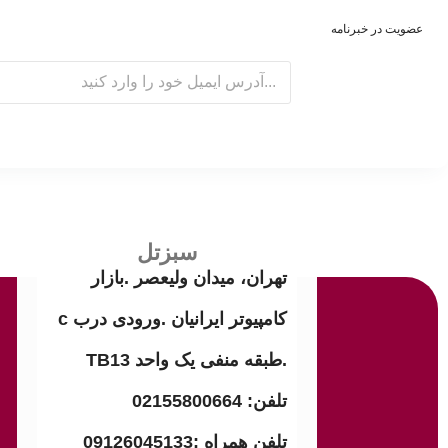
عضویت در خبرنامه
E
m
a
i
l
سبزتل
تهران، میدان ولیعصر .بازار
کامپیوتر ایرانیان .ورودی درب c
.طبقه منفی یک واحد TB13
تلفن: 02155800664
تلفن همراه :09126045133