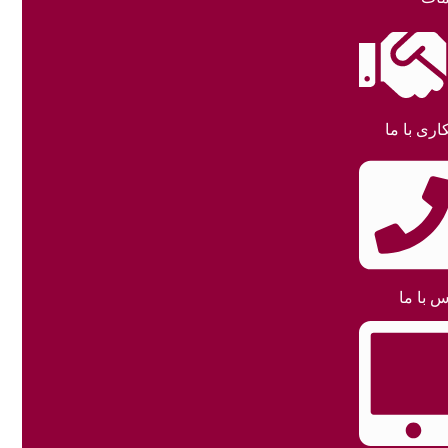
اری با ما
س با ما