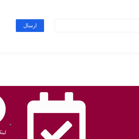
ارسال
لین