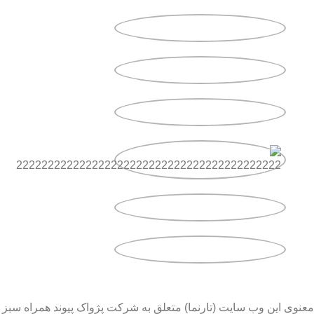
معنوی این وب سایت (تارنما) متعلق به شرکت پژواک پیوند همراه سبز 