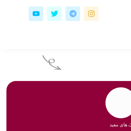
Y
T
T
I
o
w
e
n
u
i
l
s
t
t
e
t
u
t
g
a
b
e
r
g
e
r
a
r
m
a
m
ک های مفید