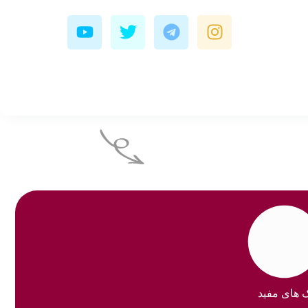
Y
T
T
I
o
w
e
n
u
i
l
s
t
t
e
t
u
t
g
a
b
e
r
g
e
r
a
r
m
a
m
ک های مفید