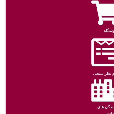
شگاه
 نظر سنجی
یندگی های
ات