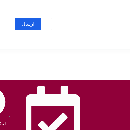
ارسال
لین