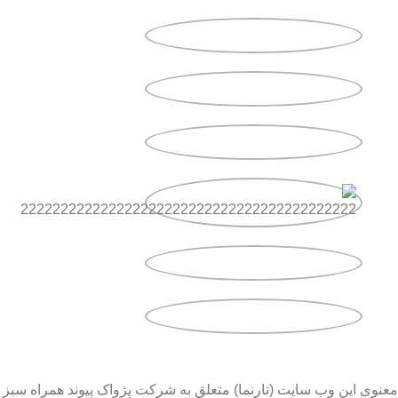
معنوی این وب سایت (تارنما) متعلق به شرکت پژواک پیوند همراه سبز 