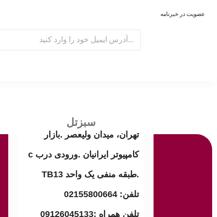
عضویت در خبرنامه
E
m
a
i
l
سبزتل
تهران، میدان ولیعصر .بازار
کامپیوتر ایرانیان .ورودی درب c
.طبقه منفی یک واحد TB13
تلفن: 02155800664
تلفن همراه :09126045133