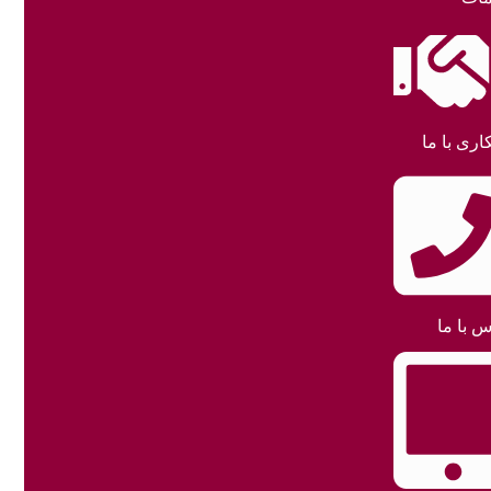
اری با ما
س با ما