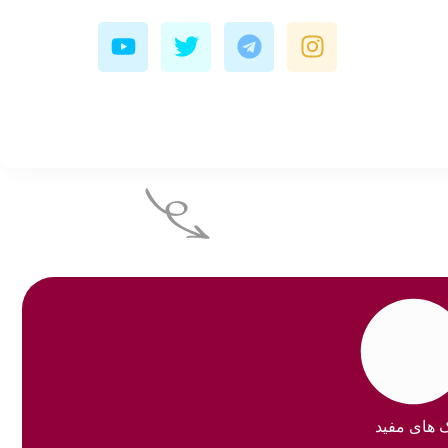
Y
T
T
I
o
w
e
n
u
i
l
s
t
t
e
t
u
t
g
a
b
e
r
g
e
r
a
r
m
a
m
ک های مفید