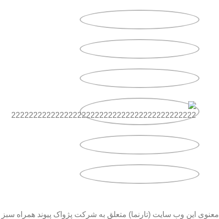
معنوی این وب سایت (تارنما) متعلق به شرکت پژواک پیوند همراه سبز 