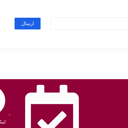
ارسال
لین