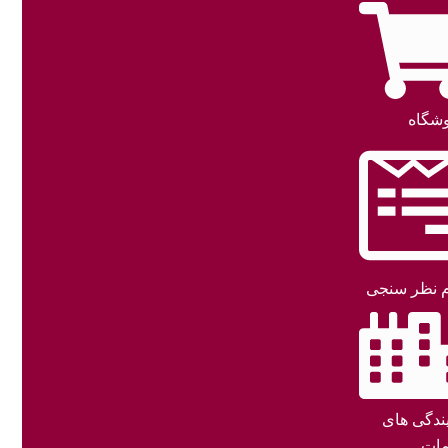
شگاه
 نظر سنجی
یندگی های
ات