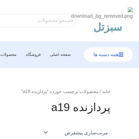
رش
ه
حتوا
سبزتل
همه دسته ها
صفحه اصلی
فروشگاه
محصولات
خانه
/ محصولات برچسب خورده “پردازنده a19”
پردازنده a19