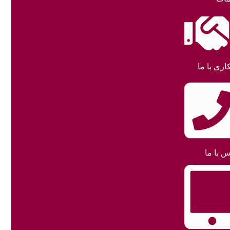
اری با ما
س با ما