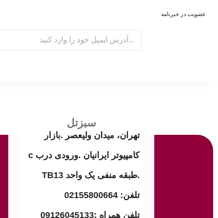
عضویت در خبرنامه
E
m
a
i
l
سبزتل
تهران، میدان ولیعصر .بازار
کامپیوتر ایرانیان .ورودی درب c
.طبقه منفی یک واحد TB13
تلفن: 02155800664
تلفن همراه :09126045133