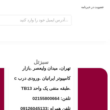
عضویت در خبرنامه
E
m
a
i
l
سبزتل
تهران، میدان ولیعصر .بازار
کامپیوتر ایرانیان .ورودی درب c
.طبقه منفی یک واحد TB13
تلفن: 02155800664
تلفن همراه :09126045133