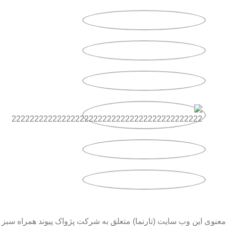
معنوی این وب سایت (تارنما) متعلق به شرکت پژواک پیوند همراه سبز 