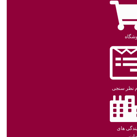
شگاه
 نظر سنجی
یندگی های
ات