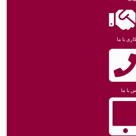
اری با ما
س با ما