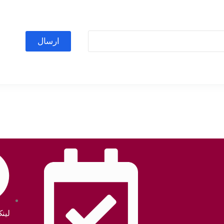
ارسال
لین