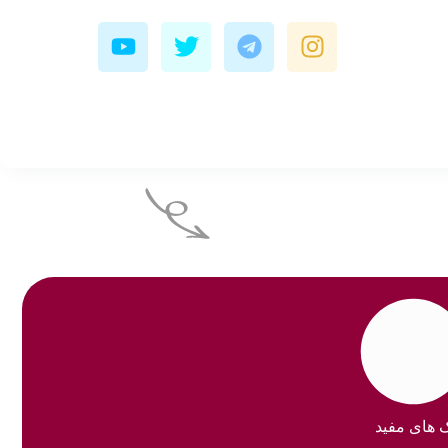
Y
T
T
I
o
w
e
n
u
i
l
s
t
t
e
t
u
t
g
a
b
e
r
g
e
r
a
r
m
a
m
ک های مفید