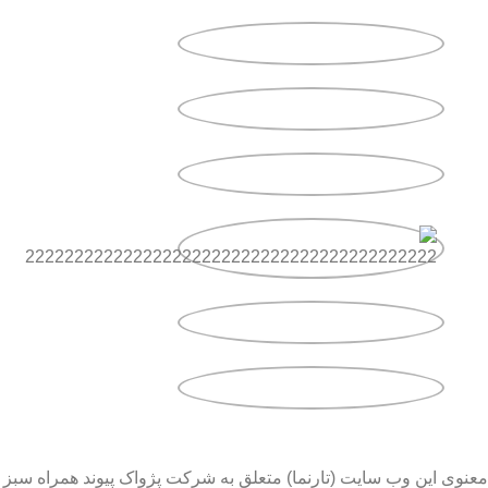
معنوی این وب سایت (تارنما) متعلق به شرکت پژواک پیوند همراه سبز 