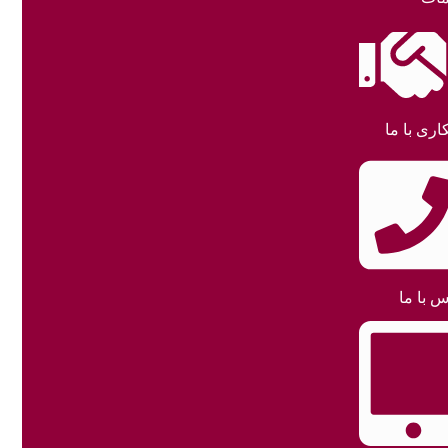
اری با ما
س با ما