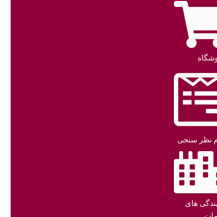
شگاه
 نظر سنجی
یندگی های
ات