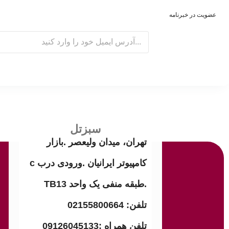
عضویت در خبرنامه
E
m
a
i
l
سبزتل
تهران، میدان ولیعصر .بازار
کامپیوتر ایرانیان .ورودی درب c
.طبقه منفی یک واحد TB13
تلفن: 02155800664
تلفن همراه :09126045133