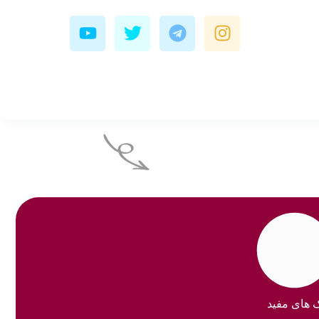
Y
T
T
I
o
w
e
n
u
i
l
s
t
t
e
t
u
t
g
a
b
e
r
g
e
r
a
r
m
a
m
ک های مفید