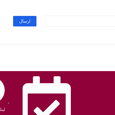
ارسال
لین