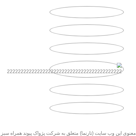
معنوی این وب سایت (تارنما) متعلق به شرکت پژواک پیوند همراه سبز 