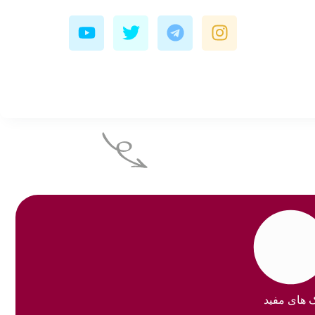
Y
T
T
I
o
w
e
n
u
i
l
s
t
t
e
t
u
t
g
a
b
e
r
g
e
r
a
r
m
a
m
ک های مفید