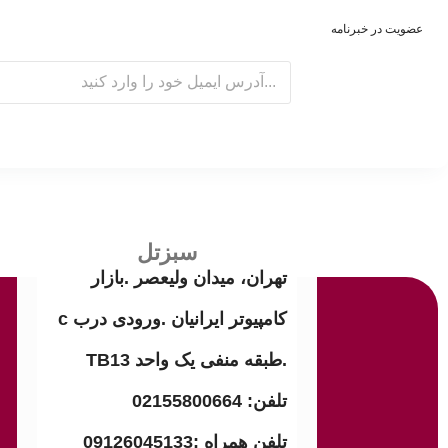
عضویت در خبرنامه
E
m
a
i
l
سبزتل
تهران، میدان ولیعصر .بازار
کامپیوتر ایرانیان .ورودی درب c
.طبقه منفی یک واحد TB13
تلفن: 02155800664
تلفن همراه :09126045133