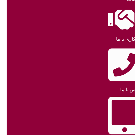
اری با ما
س با ما