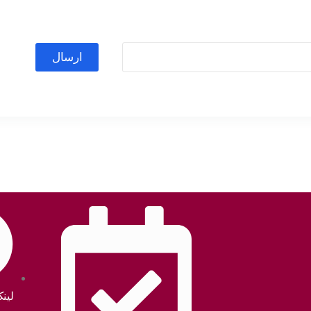
ارسال
لین