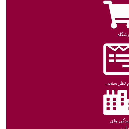
شگاه
 نظر سنجی
یندگی های
ات