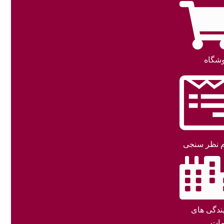
شگاه
 نظر سنجی
یندگی های
ات