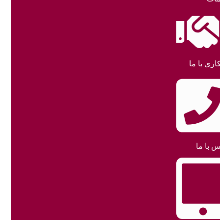
اری با ما
س با ما