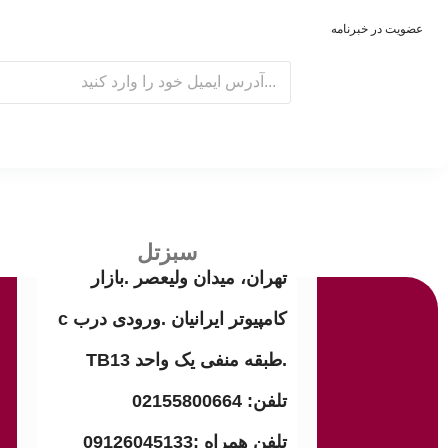
عضویت در خبرنامه
E
m
a
i
l
سبزتل
تهران، میدان ولیعصر .بازار
کامپیوتر ایرانیان .ورودی درب c
.طبقه منفی یک واحد TB13
تلفن: 02155800664
تلفن همراه :09126045133