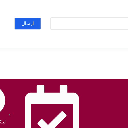
ارسال
لین