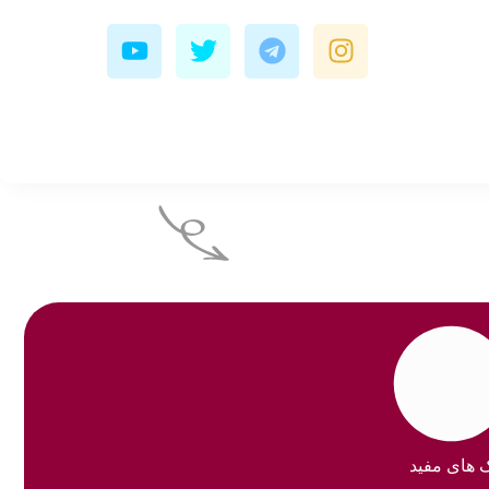
Y
T
T
I
o
w
e
n
u
i
l
s
t
t
e
t
u
t
g
a
b
e
r
g
e
r
a
r
m
a
m
ک های مفید