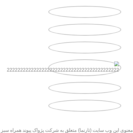
معنوی این وب سایت (تارنما) متعلق به شرکت پژواک پیوند همراه سبز 