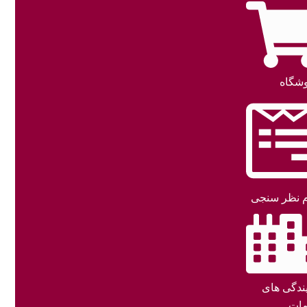
شگاه
 نظر سنجی
یندگی های
ات