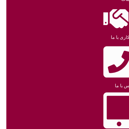
اری با ما
س با ما