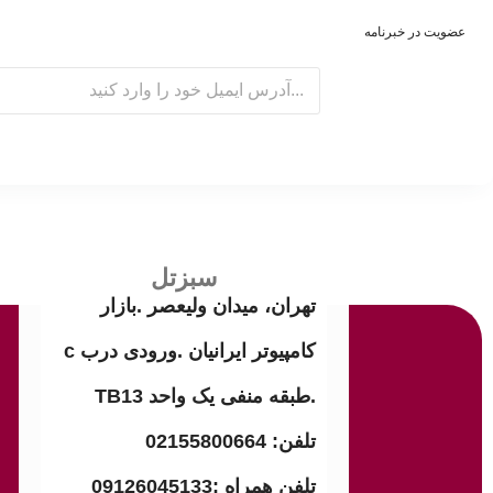
عضویت در خبرنامه
E
m
a
i
l
سبزتل
تهران، میدان ولیعصر .بازار
کامپیوتر ایرانیان .ورودی درب c
.طبقه منفی یک واحد TB13
تلفن: 02155800664
تلفن همراه :09126045133