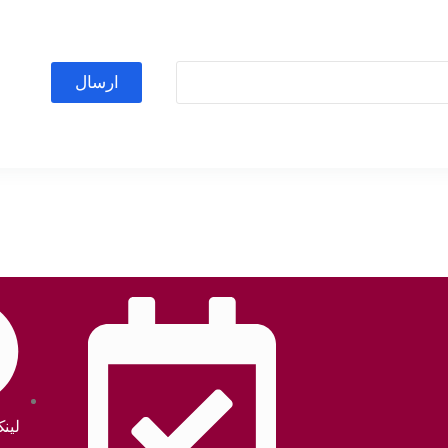
ارسال
لین