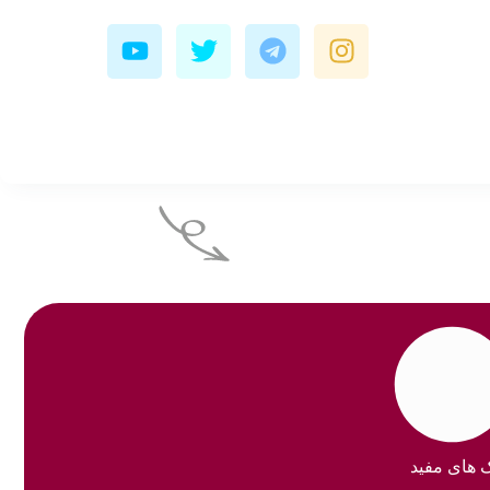
Y
T
T
I
o
w
e
n
u
i
l
s
t
t
e
t
u
t
g
a
b
e
r
g
e
r
a
r
m
a
m
ک های مفید