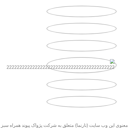
معنوی این وب سایت (تارنما) متعلق به شرکت پژواک پیوند همراه سبز 