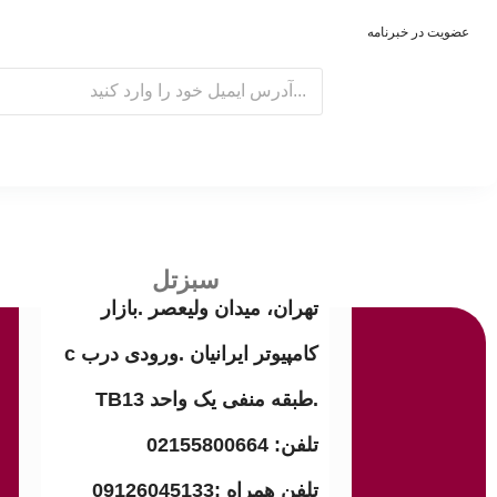
عضویت در خبرنامه
E
m
a
i
l
سبزتل
تهران، میدان ولیعصر .بازار
کامپیوتر ایرانیان .ورودی درب c
.طبقه منفی یک واحد TB13
تلفن: 02155800664
تلفن همراه :09126045133