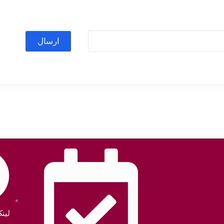
ارسال
لین