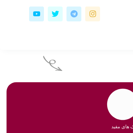
Y
T
T
I
o
w
e
n
u
i
l
s
t
t
e
t
u
t
g
a
b
e
r
g
e
r
a
r
m
a
m
ک های مفید