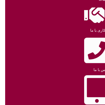
اری با ما
س با ما