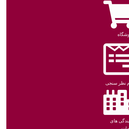
شگاه
 نظر سنجی
یندگی های
ات