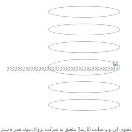
معنوی این وب سایت (تارنما) متعلق به شرکت پژواک پیوند همراه سبز 