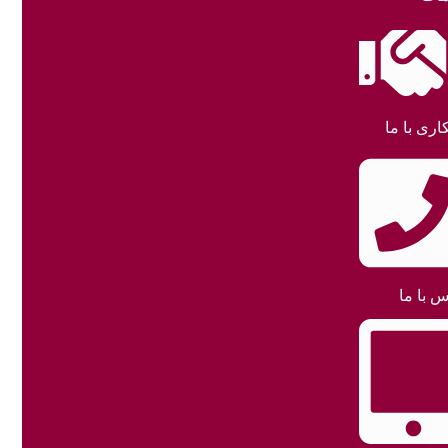
اری با ما
س با ما