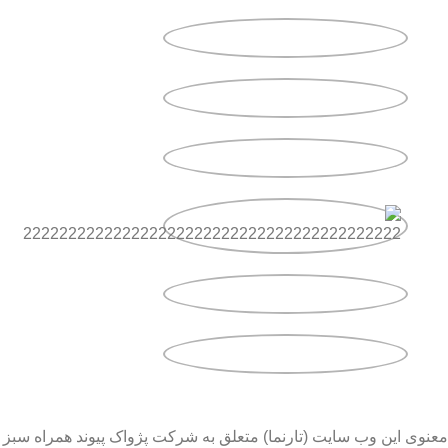
معنوی این وب سایت (تارنما) متعلق به شرکت پژواک پیوند همراه سبز 