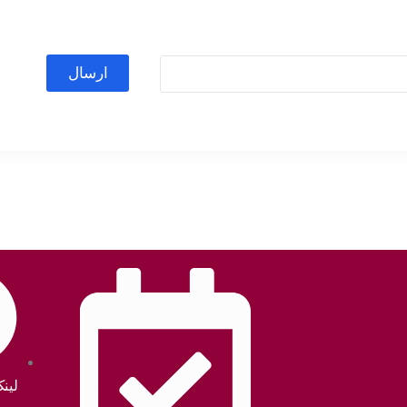
ارسال
لین