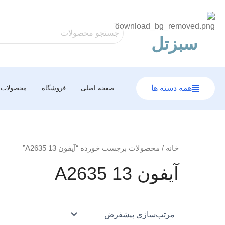
رش
ه
حتوا
سبزتل
همه دسته ها
صفحه اصلی
فروشگاه
محصولات
خانه
/ محصولات برچسب خورده “آیفون 13 A2635”
آیفون 13 A2635