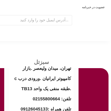
عضویت در خبرنامه
E
m
a
i
l
سبزتل
تهران، میدان ولیعصر .بازار
کامپیوتر ایرانیان .ورودی درب c
.طبقه منفی یک واحد TB13
تلفن: 02155800664
تلفن همراه :09126045133