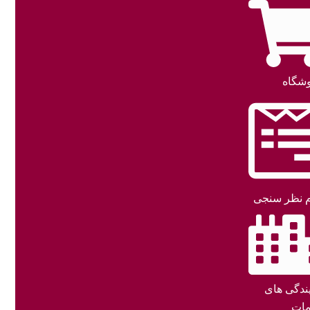
شگاه
 نظر سنجی
یندگی های
ات