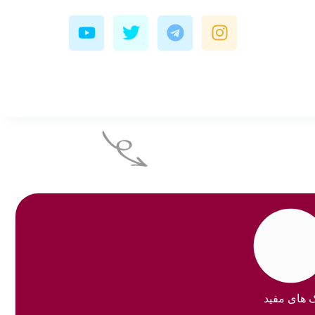
Y
T
T
I
o
w
e
n
u
i
l
s
t
t
e
t
u
t
g
a
b
e
r
g
e
r
a
r
m
a
m
ک های مفید